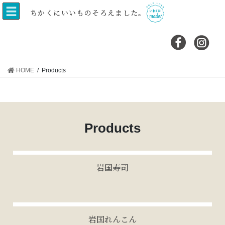
コ
ナ
ちかくにいいものそろえました。
ン
ビ
テ
ゲ
ン
ー
ツ
シ
へ
ョ
HOME
Products
ス
ン
キ
に
ッ
移
プ
動
Products
岩国寿司
岩国れんこん